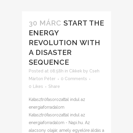
30 MÁRC
START THE
ENERGY
REVOLUTION WITH
A DISASTER
SEQUENCE
Posted at 08:58h
in
Cikkek
by
Cseh
Márton Péter
0 Comments
0
Likes
Share
Katasztrófasorozattal indul az
energiaforradalom
Katasztrófasorozattal indul az
energiaforradalom - Napi.hu. Az
alacsony olajár, amely egyelőre áldás a