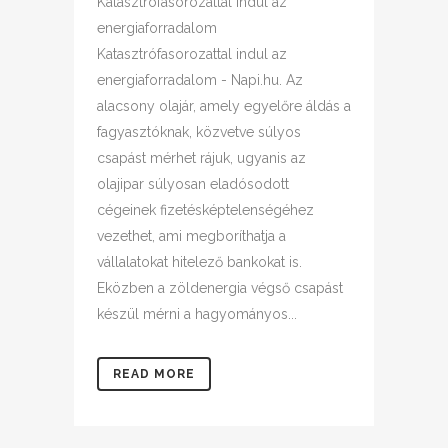
Katasztrófasorozattal indul az
energiaforradalom
Katasztrófasorozattal indul az
energiaforradalom - Napi.hu. Az
alacsony olajár, amely egyelőre áldás a
fagyasztóknak, közvetve súlyos
csapást mérhet rájuk, ugyanis az
olajipar súlyosan eladósodott
cégeinek fizetésképtelenségéhez
vezethet, ami megboríthatja a
vállalatokat hitelező bankokat is.
Eközben a zöldenergia végső csapást
készül mérni a hagyományos...
READ MORE