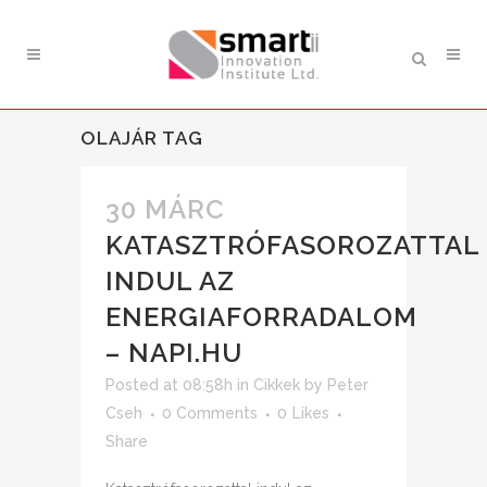
OLAJÁR TAG
30 MÁRC
KATASZTRÓFASOROZATTAL
INDUL AZ
ENERGIAFORRADALOM
– NAPI.HU
Posted at 08:58h
in
Cikkek
by
Peter
Cseh
0 Comments
0
Likes
Share