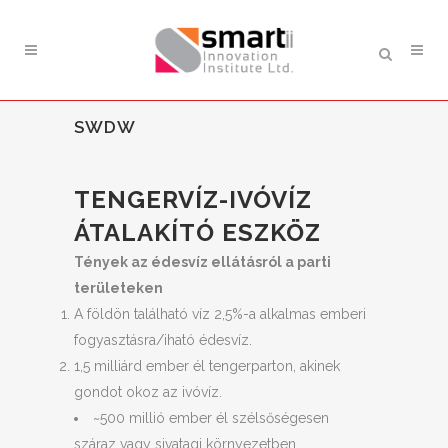
SWDW
TENGERVÍZ-IVÓVÍZ
ÁTALAKÍTÓ ESZKÖZ
Tények az édesvíz ellátásról a parti
területeken
A földön található víz 2,5%-a alkalmas emberi
fogyasztásra/iható édesvíz.
1,5 milliárd ember él tengerparton, akinek
gondot okoz az ivóvíz.
~500 millió ember él szélsőségesen
száraz vagy sivatagi környezetben.