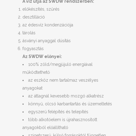
A víz útja az SWDW rendszerben:
előkészítés, szűrés
desztilláció
az édesvíz kondenzációja
tárolás
ásványi anyaggal dúsítás
fogyasztás
Az SWDW előnyei:
100% zöld/megjújuló energiával
működtethető
az eszköz nem tartalmaz veszélyes
anyagokat
az átlagnál kevesebb mozgó alkatrész
könnyű, olcsó karbantartás és üzemeltetés
egyszerű felépítés és telepítés
több alkotóelem is újrahasznosított
anyagokból előállítható
szigetszerű, külső forrásoktól független