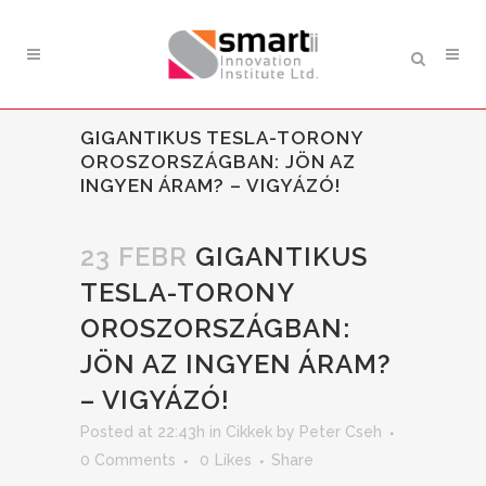
GIGANTIKUS TESLA-TORONY
OROSZORSZÁGBAN: JÖN AZ
INGYEN ÁRAM? – VIGYÁZÓ!
23 FEBR
GIGANTIKUS
TESLA-TORONY
OROSZORSZÁGBAN:
JÖN AZ INGYEN ÁRAM?
– VIGYÁZÓ!
Posted at 22:43h
in
Cikkek
by
Peter Cseh
0 Comments
0
Likes
Share