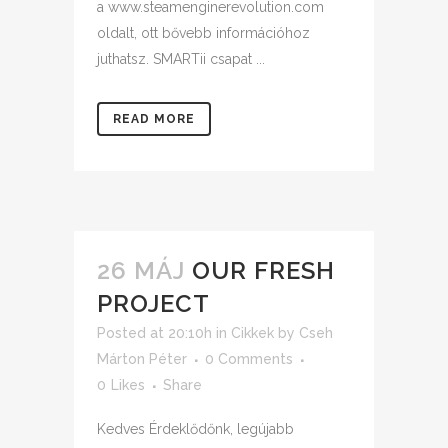
a www.steamenginerevolution.com
oldalt, ott bővebb információhoz
juthatsz. SMARTii csapat ...
READ MORE
26 MÁJ
OUR FRESH
PROJECT
Posted at 20:10h
in
Cikkek
by
Cseh
Márton Péter
0 Comments
0
Likes
Share
Kedves Érdeklődőnk, legújabb