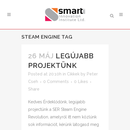
STEAM ENGINE TAG
26 MÁJ
LEGÚJABB
PROJEKTÜNK
Posted at 20:10h
in
Cikkek
by
Peter
Cseh
0 Comments
0
Likes
Share
Kedves Érdeklődőnk, legújabb
projectünk a SER Steam Engine
Revolution, amelyről itt nem közlünk
sok információt, kérünk látogasd meg