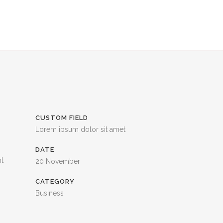
NS
SER – SZÉCHENYI 2020
CONTACT
CUSTOM FIELD
Lorem ipsum dolor sit amet
DATE
nt
20 November
CATEGORY
Business