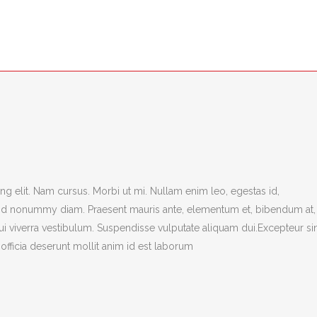
SMARTII
TEAM
SID
INVENTIO
g elit. Nam cursus. Morbi ut mi. Nullam enim leo, egestas id,
end nonummy diam. Praesent mauris ante, elementum et, bibendum at,
dui viverra vestibulum. Suspendisse vulputate aliquam dui.Excepteur si
officia deserunt mollit anim id est laborum